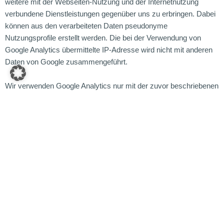
weitere mit der Webseiten-Nutzung und der Internetnutzung
verbundene Dienstleistungen gegenüber uns zu erbringen. Dabei
können aus den verarbeiteten Daten pseudonyme
Nutzungsprofile erstellt werden. Die bei der Verwendung von
Google Analytics übermittelte IP-Adresse wird nicht mit anderen
Daten von Google zusammengeführt.
Wir verwenden Google Analytics nur mit der zuvor beschriebenen
aktivierten IP-Anonymisierung. Das bedeutet, Ihre IP-Adresse
wird von Google nur gekürzt weiterverarbeitet. Eine
Personenbeziehbarkeit kann dadurch ausgeschlossen werden.
Wir verwenden Google Analytics zu dem Zweck, die Nutzung
unserer Webseite analysieren und einzelne Funktionen und
Angebote sowie das Nutzungserlebnis fortlaufend verbessern zu
können. Durch die statistische Auswertung des Nutzerverhaltens
können wir unser Angebot verbessern und für Sie als Nutzer
interessanter ausgestalten. Rechtsgrundlage ist Art. 6 Abs. 1 S. 1
lit. a) DSGVO (Einwilligung).